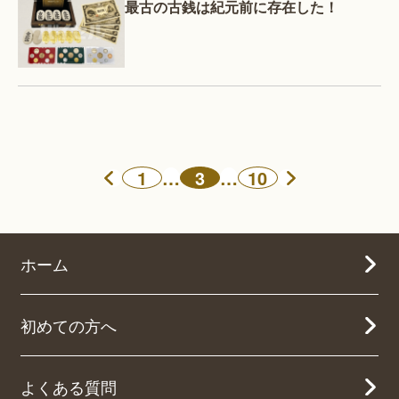
最古の古銭は紀元前に存在した！
1
…
3
…
10
ホーム
初めての方へ
よくある質問